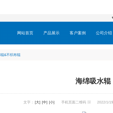
网站首页
产品展示
客户案例
公司介绍
绵辊&不织布辊
海绵吸水辊
文字：
[大]
[中]
[小]
手机页面二维码
2022/1/