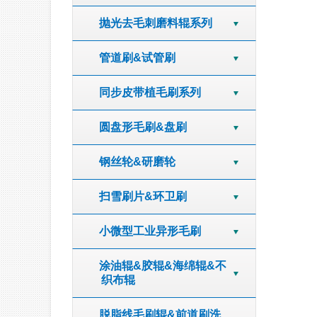
抛光去毛刺磨料辊系列
管道刷&试管刷
同步皮带植毛刷系列
圆盘形毛刷&盘刷
钢丝轮&研磨轮
扫雪刷片&环卫刷
小微型工业异形毛刷
涂油辊&胶辊&海绵辊&不
织布辊
脱脂线毛刷辊&前道刷洗