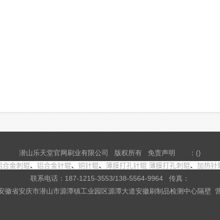
潜山乐天堂官网刷业有限公司 版权所有
免责声明
：()
铝合金刺辊
、
铝合金针辊
、
铜针辊
、
薄膜打孔针辊
薄膜打孔刺辊
、
加热针
联系电话：187-1215-3553/138-5564-9964 传真：
安徽省安庆市潜山市源潭镇工业园区源潭大道安徽刷制品检测中心隔壁