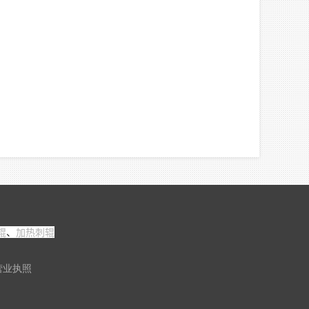
辊
、
加热刺辊
营业执照