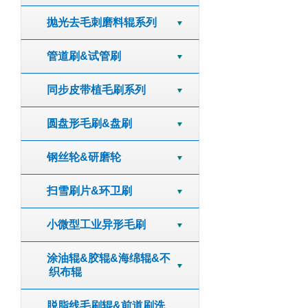
抛光去毛刺磨料辊系列
管道刷&试管刷
同步皮带植毛刷系列
圆盘形毛刷&盘刷
钢丝轮&研磨轮
扫雪刷片&环卫刷
小微型工业异形毛刷
涂油辊&胶辊&海绵辊&不
织布辊
脱脂线毛刷辊&前道刷洗