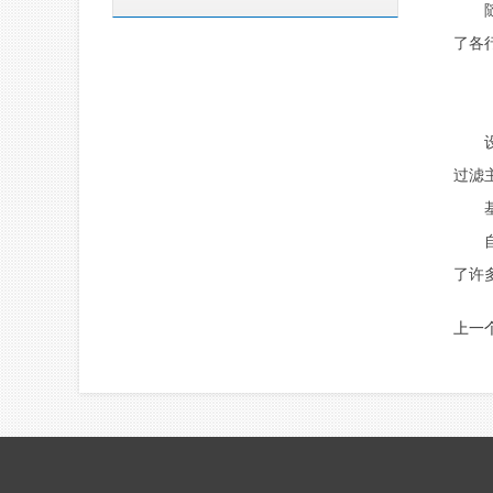
随着
了各
设备
过滤
基本
自清
了许
上一