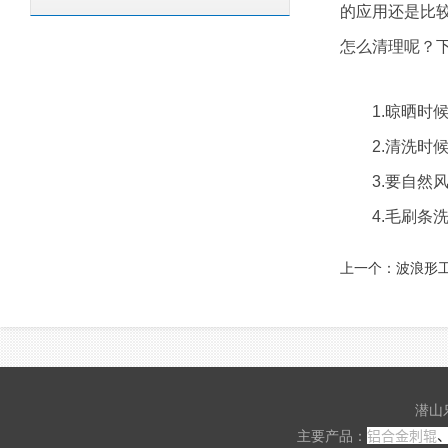
的应用还是比
怎么清理呢？
1.晾晒时候
2.清洗时候
3.要自然风
4.毛刷条洗
上一个：
波浪形
潜山
铝合金刺辊
主要产品：