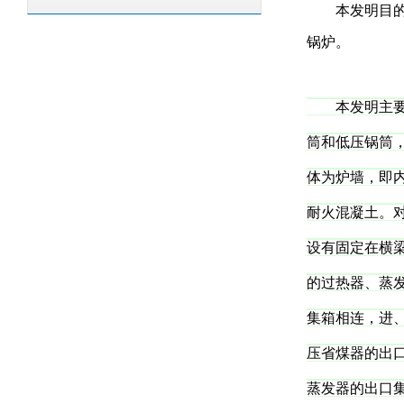
本发明目的在
锅炉。
本发明主要包
筒和低压锅筒
体为炉墙，即
耐火混凝土。
设有固定在横
的过热器、蒸
集箱相连，进
压省煤器的出
蒸
发器的出口