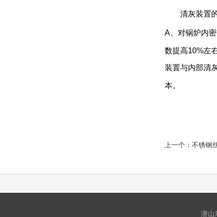
清灰装置的排
A
、对锅炉内密
数提高
10%
左
装置与内部清
本。
上一个：
不锈钢
潜山