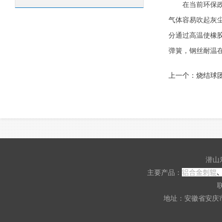
在当前环保政策
气体容易吹起灰
分通过高温使橡
弹簧，钢丝耐温
上一个：
烧结球
潜山
铝合金刺辊
主要产品：
联
地址：安徽省安庆