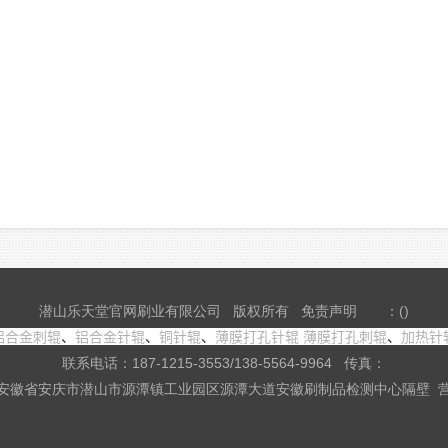
潜山乐天堂官网刷业有限公司 版权所有
免责声明
：()
铝合金刺辊
、
铝合金针辊
、
铜针辊
、
薄膜打孔针辊
薄膜打孔刺辊
、
加热针
联系电话：187-1215-3553/138-5564-9964 传真：
安徽省安庆市潜山市源潭镇工业园区源潭大道安徽刷制品检测中心隔壁