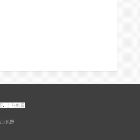
辊
、
加热刺辊
营业执照