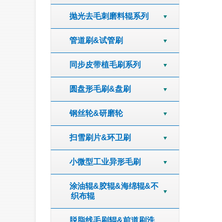
抛光去毛刺磨料辊系列
管道刷&试管刷
同步皮带植毛刷系列
圆盘形毛刷&盘刷
钢丝轮&研磨轮
扫雪刷片&环卫刷
小微型工业异形毛刷
涂油辊&胶辊&海绵辊&不
织布辊
脱脂线毛刷辊&前道刷洗